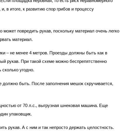
Если площадка неровная, то есть риск неравномерного 
, в итоге, к развитию спор грибов и процессу 
то может повредить рукав, поскольку материал очень легко 
рвать материал.
ки – не менее 4 метров. Проезды должны быть как в 
ый рукав. При такой схеме можно беспрепятственно 
 сколько угодно.
е должно быть. После заполнения мешок скручивается, 
щностью от 70 л.с., выгрузная шнековая машина. Еще 
один упаковщик.
ть рукав. А с ним и так непросто держать целостность. 