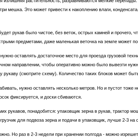
я излишняя растительность, разравниваются мелкие перепады. 
ри мешка. Это может привести к накоплению влаги, конденсата, и
будет рукав было чистое, без веток, острых камней и прочего, ч
стрыми предметами, даже маленькая веточка на земле может по
нужно оставлять достаточное место для проезда грузовой техни
ечном направлении, чтобы оперативно можно было вывезти нужн
у рукаву (смотрите схему). Количество таких блоков может быть
абивать, нужно оставлять несколько метров. Но и пустот тоже н
осок фиксируется, и доски сбиваются.
их рукавов, понадобится: упаковщик зерна в рукав, трактор мо
грузчик для подвоза зерна и подачи в упаковщик, лучше 2-3 на 
жно. Но раз в 2-3 недели при хранении полгода - можно изрешети