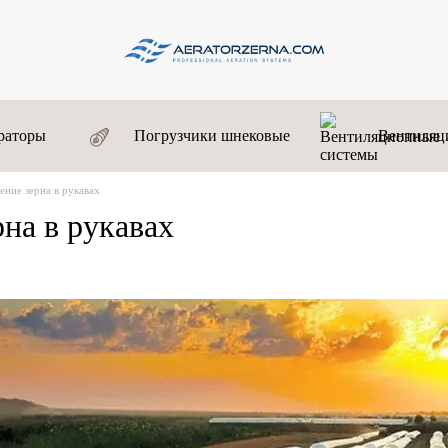
раторы
Погрузчики шнековые
Вентиляц
ение зерна в рукавах
на в рукавах