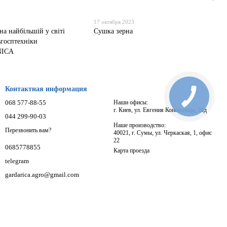
17 октября 2023
 на найбільшій у світі
Сушка зерна
ьгосптехніки
NICA
Контактная информация
068 577-88-55
Наши офисы:
г. Киев, ул. Евгения Коновальца, 36д
044 299-90-03
Наше производство:
Перезвонить вам?
40021, г. Сумы, ул. Черкаская, 1, офис
22
0685778855
Карта проезда
telegram
gardarica.agro@gmail.com