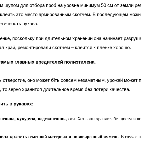
щупом для отбора проб на уровне минимум 50 см от земли рез
ить это место армированным скотчем. В последующем можно от
етичность рукава.
ёнке, поскольку при длительном хранении она начинает разрушать
ал край, ремонтировали скотчем – клеится к плёнке хорошо.
 самых главных вредителей полиэтилена. 
ь отверстие, оно может біть совсем незаметным, урожай может п
 то зерно хранится длительное время без потери качества.
ить в рукавах:
шеница, кукуруза, подсолнечник, соя
. Хоть они хранятся без доступа 
.
авах хранить 
семенной материал и пивоваренный ячмень.
 В случае 