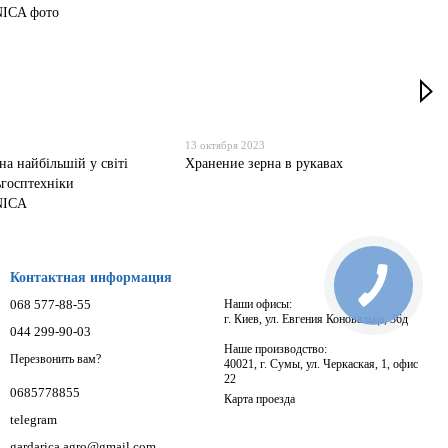
13 октября 2023
 на найбільшій у світі
Хранение зерна в рукавах
ьгосптехніки
NICA
Контактная информация
068 577-88-55
Наши офисы:
г. Киев, ул. Евгения Коновальца, 36д
044 299-90-03
Наше производство:
Перезвонить вам?
40021, г. Сумы, ул. Черкаская, 1, офис
22
0685778855
Карта проезда
telegram
gardarica.agro@gmail.com