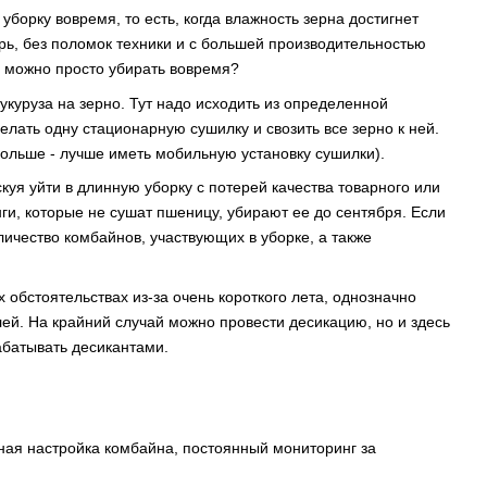
борку вовремя, то есть, когда влажность зерна достигнет
рь, без поломок техники и с большей производительностью
ли можно просто убирать вовремя?
кукуруза на зерно. Тут надо исходить из определенной
елать одну стационарную сушилку и свозить все зерно к ней.
больше - лучше иметь мобильную установку сушилки).
я уйти в длинную уборку с потерей качества товарного или
ги, которые не сушат пшеницу, убирают ее до сентября. Если
личество комбайнов, участвующих в уборке, а также
 обстоятельствах из-за очень короткого лета, однозначно
ей. На крайний случай можно провести десикацию, но и здесь
абатывать десикантами.
тная настройка комбайна, постоянный мониторинг за