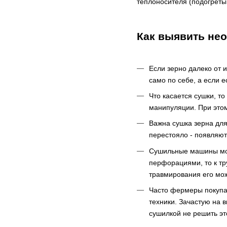
теплоносителя (подогретый
Как выявить нео
Если зерно далеко от и
само по себе, а если е
Что касается сушки, т
манипуляции. При этом
Важна сушка зерна для
перестояло - появляют
Сушильные машины можн
перфорациями, то к тр
травмирования его можн
Часто фермеры покупа
техники. Зачастую на 
сушилкой не решить эт