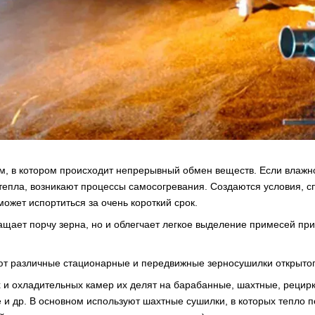
зм, в котором происходит непрерывный обмен веществ. Если влажн
тепла, возникают процессы самосогревания. Создаются условия,
ожет испортиться за очень короткий срок.
ащает порчу зерна, но и облегчает легкое выделение примесей при
т различные стационарные и передвижные зерносушилки открытого 
 и охладительных камер их делят на барабанные, шахтные, рецир
 и др. В основном используют шахтные сушилки, в которых тепло п