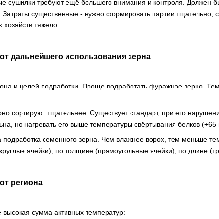
е сушилки требуют ещё большего внимания и контроля. Должен быт
 Затраты существенные - нужно формировать партии тщательно, с 
 хозяйств тяжело.
 от дальнейшего использования зерна
иона и целей подработки. Проще подработать фуражное зерно. Тем
но сортируют тщательнее. Существует стандарт, при его нарушен
ьна, но нагревать его выше температуры свёртывания белков (+65 
 подработка семенного зерна. Чем влажнее ворох, тем меньше те
круглые ячейки), по толщине (прямоугольные ячейки), по длине (тр
от региона
е высокая сумма активных температур: