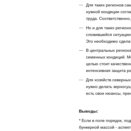
Для таких регионов са
нужной кондиции согла
труда. Соответственно
Но и для таких регионо
сложившейся ситуации, 
Это необходимо сделат
В центральных региона
семенных кондиций. Мо
целью стоит качествен
интенсивная защита ра
Для хозяйств северных
нужно делать зерносуш
есть свои нюансы, пре
Выводы:
* Если в поле порядок, по
бункерной массой - аспек