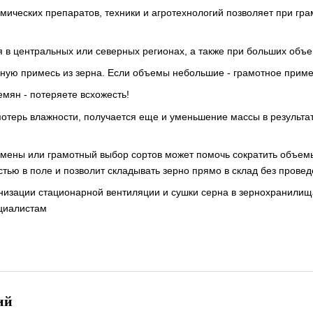
мических препаратов, техники и агротехнологий позволяет при гра
я в центральных или северных регионах, а также при больших объе
рную примесь из зерна. Если объемы небольшие - грамотное приме
мян - потеряете всхожесть!
потерь влажности, получается еще и уменьшение массы в результат
 смены или грамотный выбор сортов может помочь сократить объем
стью в поле и позволит складывать зерно прямо в склад без прове
низации стационарной вентиляции и сушки серна в зернохранилищ
циалистам
ий