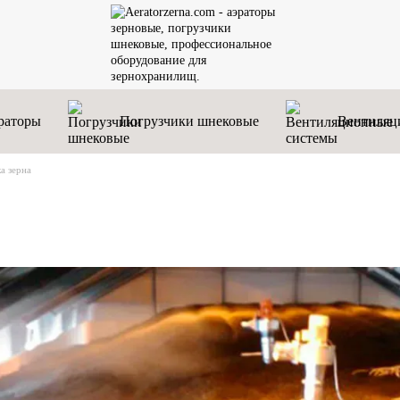
раторы
Погрузчики шнековые
Вентиляц
а зерна