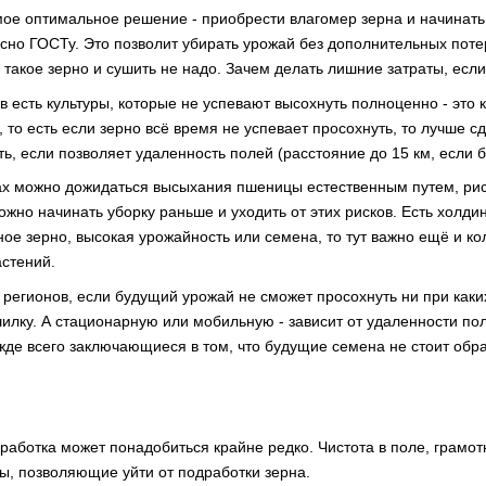
мое оптимальное решение - приобрести влагомер зерна и начинать у
сно ГОСТу. Это позволит убирать урожай без дополнительных поте
, такое зерно и сушить не надо. Зачем делать лишние затраты, ес
в есть культуры, которые не успевают высохнуть полноценно - это 
то есть если зерно всё время не успевает просохнуть, то лучше сд
ь, если позволяет удаленность полей (расстояние до 15 км, если 
х можно дожидаться высыхания пшеницы естественным путем, риску
жно начинать уборку раньше и уходить от этих рисков. Есть холдин
ное зерно, высокая урожайность или семена, то тут важно ещё и ко
стений.
 регионов, если будущий урожай не сможет просохнуть ни при каких
илку. А стационарную или мобильную - зависит от удаленности пол
жде всего заключающиеся в том, что будущие семена не стоит обр
дработка может понадобиться крайне редко. Чистота в поле, грамо
ты, позволяющие уйти от подработки зерна.