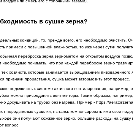
 воздух или смесь его с топочными газами).
бходимость в сушке зерна?
деальных кондиций, то, прежде всего, его необходимо очистить. Оч
сть примеси с повышенной влажностью, то уже через сутки получите
о обычная переброска зерна зерномётом на открытом воздухе позво
 необходимо понимать, что при каждой переброске зерно травмир
 тех хозяйств, которые занимается выращиванием пивоваренного яч
ся признаки прорастания, сушка может затормозить этот процесс.
о подключить к системе активного вентилирования, например, есл
убам можно присоединять вентиляторы. Таким образом, например,
о досушивать на трубах без нагрева. Пример - https://aeratorzerna.c
ют передвижные сушилки, пытаясь компенсировать ими свои недор
выходе они получают сожженное зерно, большие расходы на сушку и
от вопрос.