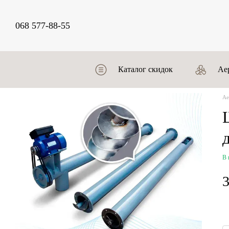
Перейти к основному контенту
068 577-88-55
Каталог скидок
Ае
Аe
В 
3