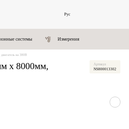
Рус
ионные системы
Измерения
 двигатель на 380В
м х 8000мм,
Артикул
NS800013302