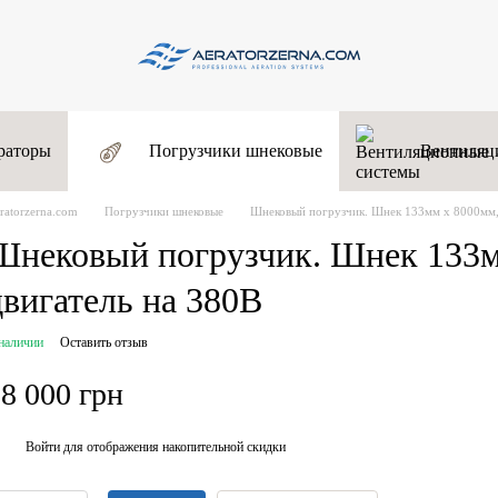
раторы
Погрузчики шнековые
Вентиляц
ratorzerna.com
Погрузчики шнековые
Шнековый погрузчик. Шнек 133мм х 8000мм,
Шнековый погрузчик. Шнек 133м
двигатель на 380В
наличии
Оставить отзыв
8 000 грн
Войти
для отображения накопительной скидки
%