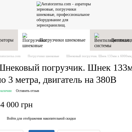
раторы
Погрузчики шнековые
Вентиляц
ratorzerna.com
Погрузчики шнековые
Шнековый погрузчик. Шнек 133мм х 6000мм, 
Шнековый погрузчик. Шнек 133м
по 3 метра, двигатель на 380В
наличии
Оставить отзыв
4 000 грн
Войти
для отображения накопительной скидки
%