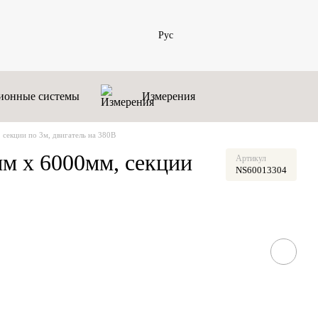
Рус
ионные системы
Измерения
секции по 3м, двигатель на 380В
м х 6000мм, секции
Артикул
NS60013304