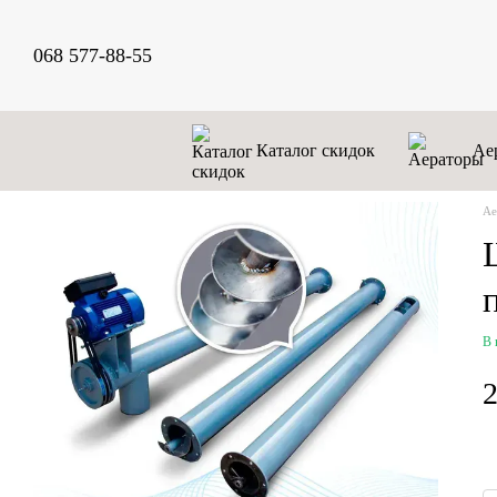
Перейти к основному контенту
068 577-88-55
Каталог скидок
Ае
Аe
В 
2