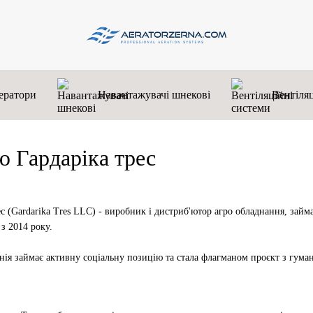
ератори
Навантажувачі шнекові
Вентіляц
ю Гардаріка трес
 (Gardarika Tres LLC) - виробник і дистриб'ютор агро обладнання, займає
з 2014 року. 
нія займає активну соціальну позицію та стала флагманом проєкт з гуман