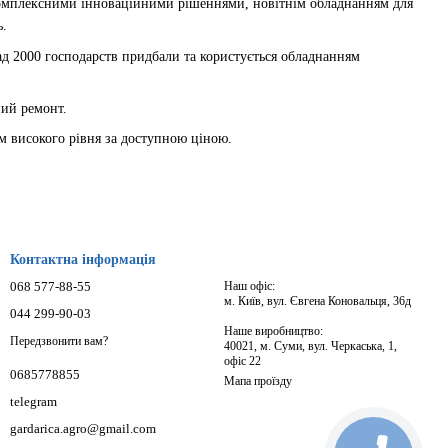
 комплексними інноваційними рішеннями, новітнім обладнанням для 
. 
д 2000 господарств придбали та користується обладнанням 
ний ремонт.
ям високого рівня за доступною ціною.
Контактна інформація
068 577-88-55
Наш офіс:
м. Київ, вул. Євгена Коновальця, 36д
044 299-90-03
Наше виробництво:
Передзвонити вам?
40021, м. Суми, вул. Черкаська, 1,
офіс 22
0685778855
Мапа проїзду
telegram
gardarica.agro@gmail.com