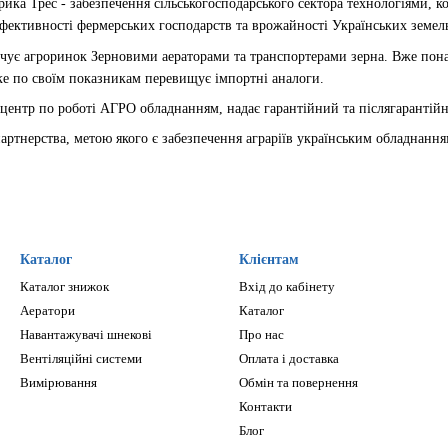
арика Трес - забезпечення сільськогосподарського сектора технологіями,
фективності фермерських господарств та врожайності Українських земель
ечує агроринок Зерновими аераторами та транспортерами зерна. Вже пона
ке по своїм показникам перевищує імпортні аналоги.
 центр по роботі АГРО обладнанням, надає гарантійний та післягарантій
партнерства, метою якого є забезпечення аграріїв українським обладнанн
Каталог
Клієнтам
Каталог знижок
Вхід до кабінету
Аератори
Каталог
Навантажувачі шнекові
Про нас
Вентіляційні системи
Оплата і доставка
Вимірювання
Обмін та повернення
Контакти
Блог