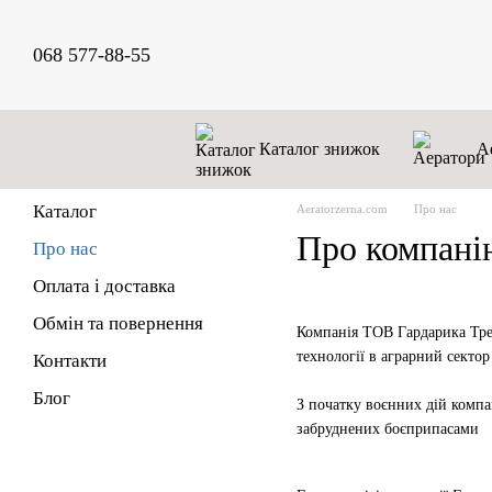
Перейти до основного контенту
068 577-88-55
Каталог знижок
А
Каталог
Аeratorzerna.com
Про нас
Про компані
Про нас
Оплата і доставка
Обмін та повернення
Компанія ТОВ Гардарика Трес
технології в аграрний сектор 
Контакти
Блог
З початку воєнних дій компа
забруднених боєприпасами